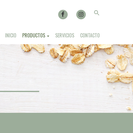
FACEBOOK
INSTAGRAM
Search
for:
Search Button
INICIO
PRODUCTOS
SERVICIOS
CONTACTO