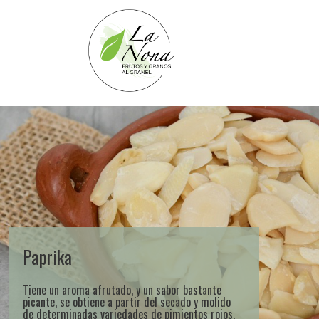
Paprika
Tiene un aroma afrutado, y un sabor bastante
picante, se obtiene a partir del secado y molido
de determinadas variedades de pimientos rojos.